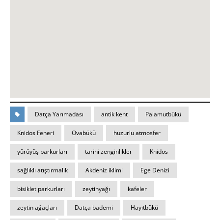
Datça Yarımadası
antik kent
Palamutbükü
Knidos Feneri
Ovabükü
huzurlu atmosfer
yürüyüş parkurları
tarihi zenginlikler
Knidos
sağlıklı atıştırmalık
Akdeniz iklimi
Ege Denizi
bisiklet parkurları
zeytinyağı
kafeler
zeytin ağaçları
Datça bademi
Hayıtbükü