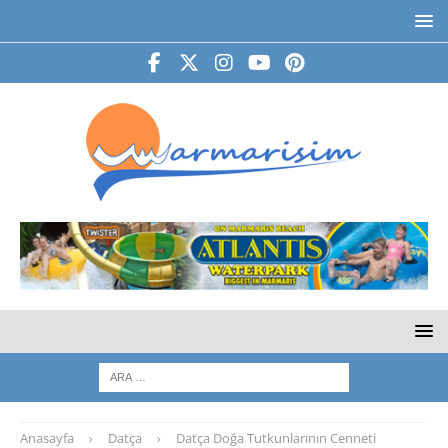
Anasayfa
Datça
Datça Doğa Tutkunlarının Cenneti