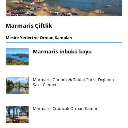
Marmaris Çiftlik
M
Mesire Yerleri ve Orman Kampları
Marmaris inbükü koyu
Marmaris Günnücek Tabiat Parkı: Doğanın
Saklı Cenneti
Marmaris Çubucak Orman Kampı