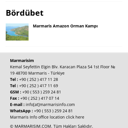
Bördübet
Marmaris Amazon Orman Kampı
Marmarisim
Kemal Seyfettin Elgin Blv. Karacan Plaza 54 1st Floor №
19 48700 Marmaris - Türkiye
Tel :
+90 ( 252 ) 417 11 28
Tel :
+90 ( 252 ) 417 11 69
GSM :
+90 ( 553 ) 259 24 81
Fax :
+90 ( 252 ) 417 07 14
E-mail :
info[at]marmarisinfo.com
WhatsApp :
+90 ( 553 ) 259 24 81
Marmaris Info office location click here
© MARMARISIM.COM. Tüm Hakları Saklıdır.