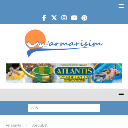
Anasayfa
Bördübet