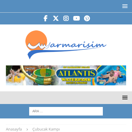
Anasayfa
Çubucak Kampı