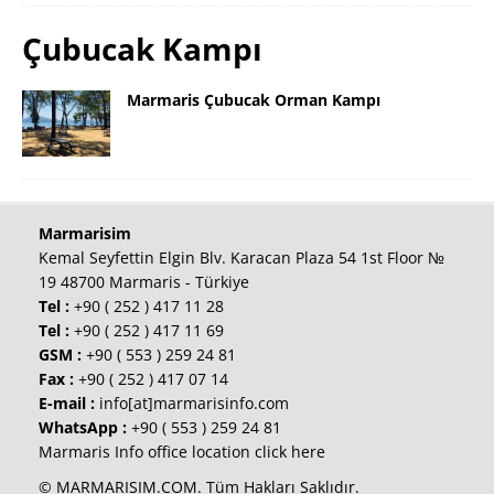
Çubucak Kampı
Marmaris Çubucak Orman Kampı
Marmarisim
Kemal Seyfettin Elgin Blv. Karacan Plaza 54 1st Floor №
19 48700 Marmaris - Türkiye
Tel :
+90 ( 252 ) 417 11 28
Tel :
+90 ( 252 ) 417 11 69
GSM :
+90 ( 553 ) 259 24 81
Fax :
+90 ( 252 ) 417 07 14
E-mail :
info[at]marmarisinfo.com
WhatsApp :
+90 ( 553 ) 259 24 81
Marmaris Info office location click here
© MARMARISIM.COM. Tüm Hakları Saklıdır.