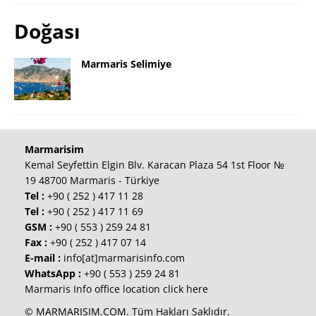
Doğası
Marmaris Selimiye
Marmarisim
Kemal Seyfettin Elgin Blv. Karacan Plaza 54 1st Floor №
19 48700 Marmaris - Türkiye
Tel :
+90 ( 252 ) 417 11 28
Tel :
+90 ( 252 ) 417 11 69
GSM :
+90 ( 553 ) 259 24 81
Fax :
+90 ( 252 ) 417 07 14
E-mail :
info[at]marmarisinfo.com
WhatsApp :
+90 ( 553 ) 259 24 81
Marmaris Info office location click here
© MARMARISIM.COM. Tüm Hakları Saklıdır.