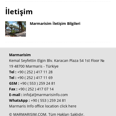
İletişim
Marmarisim İletişim Bilgileri
Marmarisim
Kemal Seyfettin Elgin Blv. Karacan Plaza 54 1st Floor №
19 48700 Marmaris - Türkiye
Tel :
+90 ( 252 ) 417 11 28
Tel :
+90 ( 252 ) 417 11 69
GSM :
+90 ( 553 ) 259 24 81
Fax :
+90 ( 252 ) 417 07 14
E-mail :
info[at]marmarisinfo.com
WhatsApp :
+90 ( 553 ) 259 24 81
Marmaris Info office location click here
© MARMARISIM.COM. Tüm Hakları Saklıdır.