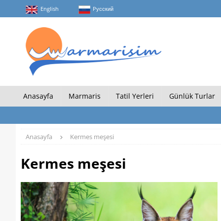
English
Pусский
Anasayfa
Marmaris
Tatil Yerleri
Günlük Turlar
Anasayfa
Kermes meşesi
Kermes meşesi