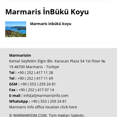
Marmaris İnBükü Koyu
Marmaris inbükü koyu
Marmarisim
Kemal Seyfettin Elgin Blv. Karacan Plaza 54 1st Floor №
19 48700 Marmaris - Türkiye
Tel :
+90 ( 252 ) 417 11 28
Tel :
+90 ( 252 ) 417 11 69
GSM :
+90 ( 553 ) 259 24 81
Fax :
+90 ( 252 ) 417 07 14
E-mail :
info[at]marmarisinfo.com
WhatsApp :
+90 ( 553 ) 259 24 81
Marmaris Info office location click here
© MARMARISIM.COM. Tüm Hakları Saklıdır.