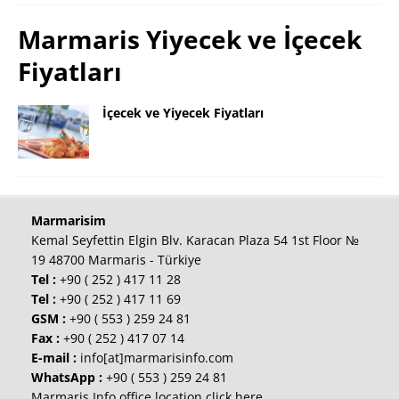
Marmaris Yiyecek ve İçecek
Fiyatları
İçecek ve Yiyecek Fiyatları
Marmarisim
Kemal Seyfettin Elgin Blv. Karacan Plaza 54 1st Floor №
19 48700 Marmaris - Türkiye
Tel :
+90 ( 252 ) 417 11 28
Tel :
+90 ( 252 ) 417 11 69
GSM :
+90 ( 553 ) 259 24 81
Fax :
+90 ( 252 ) 417 07 14
E-mail :
info[at]marmarisinfo.com
WhatsApp :
+90 ( 553 ) 259 24 81
Marmaris Info office location click here