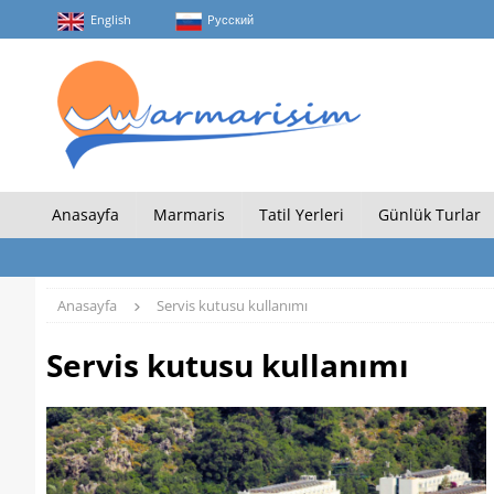
English
Pусский
Anasayfa
Marmaris
Tatil Yerleri
Günlük Turlar
Anasayfa
Servis kutusu kullanımı
Servis kutusu kullanımı