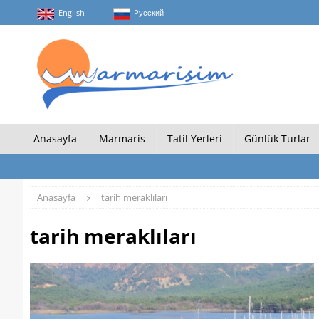
English
Pусский
Anasayfa
Marmaris
Tatil Yerleri
Günlük Turlar
Anasayfa
tarih meraklıları
tarih meraklıları