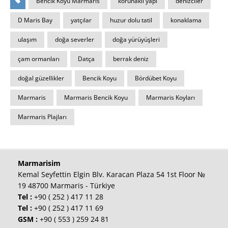
Bencik Koyu Marmaris
korunaklı yapı
denizciler
D Maris Bay
yatçılar
huzur dolu tatil
konaklama
ulaşım
doğa severler
doğa yürüyüşleri
çam ormanları
Datça
berrak deniz
doğal güzellikler
Bencik Koyu
Bördübet Koyu
Marmaris
Marmaris Bencik Koyu
Marmaris Koyları
Marmaris Plajları
Marmarisim
Kemal Seyfettin Elgin Blv. Karacan Plaza 54 1st Floor №
19 48700 Marmaris - Türkiye
Tel :
+90 ( 252 ) 417 11 28
Tel :
+90 ( 252 ) 417 11 69
GSM :
+90 ( 553 ) 259 24 81