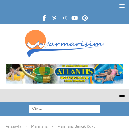
Anasayfa
Marmaris
Marmaris Bencik Koyu