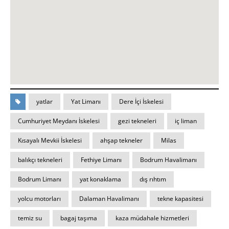
yatlar
Yat Limanı
Dere İçi İskelesi
Cumhuriyet Meydanı İskelesi
gezi tekneleri
iç liman
Kısayalı Mevkii İskelesi
ahşap tekneler
Milas
balıkçı tekneleri
Fethiye Limanı
Bodrum Havalimanı
Bodrum Limanı
yat konaklama
dış rıhtım
yolcu motorları
Dalaman Havalimanı
tekne kapasitesi
temiz su
bagaj taşıma
kaza müdahale hizmetleri