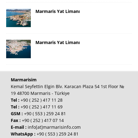
Marmaris Yat Limanı
Marmaris Yat Limanı
Marmarisim
Kemal Seyfettin Elgin Blv. Karacan Plaza 54 1st Floor №
19 48700 Marmaris - Türkiye
Tel :
+90 ( 252 ) 417 11 28
Tel :
+90 ( 252 ) 417 11 69
GSM :
+90 ( 553 ) 259 24 81
Fax :
+90 ( 252 ) 417 07 14
E-mail :
info[at]marmarisinfo.com
WhatsApp :
+90 ( 553 ) 259 24 81