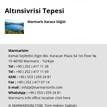
Altınsivrisi Tepesi
Marmaris Karaca Söğüt
Marmarisim
Kemal Seyfettin Elgin Blv. Karacan Plaza 54 1st Floor №
19 48700 Marmaris - Türkiye
Tel :
+90 ( 252 ) 417 11 28
Tel :
+90 ( 252 ) 417 11 69
GSM :
+90 ( 553 ) 259 24 81
Fax :
+90 ( 252 ) 417 07 14
E-mail :
info[at]marmarisinfo.com
WhatsApp :
+90 ( 553 ) 259 24 81
Marmaris Info office location click here
© MARMARISIM.COM. Tüm Hakları Saklıdır.