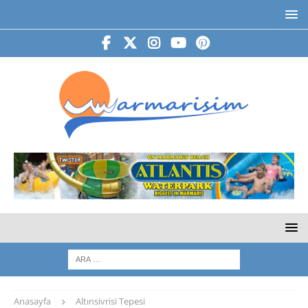
Anasayfa
Altınsivrisi Tepesi