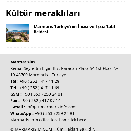
Kültür meraklıları
Marmaris Türkiye’nin İncisi ve Eşsiz Tatil
Beldesi
Marmarisim
Kemal Seyfettin Elgin Blv. Karacan Plaza 54 1st Floor №
19 48700 Marmaris - Türkiye
Tel :
+90 ( 252 ) 417 11 28
Tel :
+90 ( 252 ) 417 11 69
GSM :
+90 ( 553 ) 259 24 81
Fax :
+90 ( 252 ) 417 07 14
E-mail :
info[at]marmarisinfo.com
WhatsApp :
+90 ( 553 ) 259 24 81
Marmaris Info office location click here
© MARMARISIM.COM. Tüm Hakları Saklıdır.