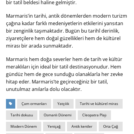
bir tatil beldesi haline gelmiştir.
Marmaris’in tarihi, antik dönemlerden modern turizm
çağına kadar farklı medeniyetlerin etkilerini yansıtan
bir zenginlik taşımaktadır. Bugün bu tarihî derinlik,
ziyaretçilere hem doğal güzellikleri hem de kültürel
mirası bir arada sunmaktadır.
Marmaris hem doğa severler hem de tarih ve kültür
meraklıları için ideal bir tatil destinasyonudur. Hem
gündüz hem de gece sunduğu olanaklarla her zevke
hitap eder. Marmaris’te geçireceğiniz bir tatil,
unutulmaz anılarla dolu olacaktır.
Çam ormanları
Yatçılık
Tarihi ve kültürel miras
Tarihi dokusu
Osmanlı Dönemi
Cleopatra Plajı
Modern Dönem
Yeniçağ
Antik kentler
Orta Çağ