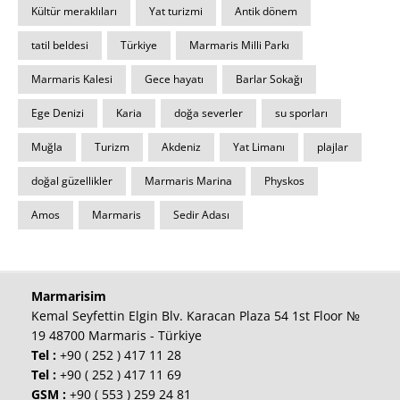
Kültür meraklıları
Yat turizmi
Antik dönem
tatil beldesi
Türkiye
Marmaris Milli Parkı
Marmaris Kalesi
Gece hayatı
Barlar Sokağı
Ege Denizi
Karia
doğa severler
su sporları
Muğla
Turizm
Akdeniz
Yat Limanı
plajlar
doğal güzellikler
Marmaris Marina
Physkos
Amos
Marmaris
Sedir Adası
Marmarisim
Kemal Seyfettin Elgin Blv. Karacan Plaza 54 1st Floor №
19 48700 Marmaris - Türkiye
Tel :
+90 ( 252 ) 417 11 28
Tel :
+90 ( 252 ) 417 11 69
GSM :
+90 ( 553 ) 259 24 81