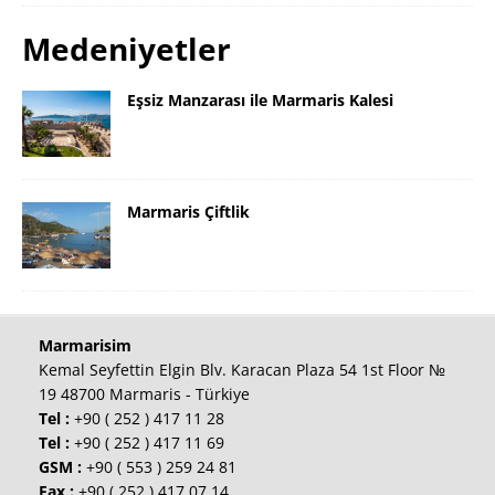
Medeniyetler
Eşsiz Manzarası ile Marmaris Kalesi
Marmaris Çiftlik
Marmarisim
Kemal Seyfettin Elgin Blv. Karacan Plaza 54 1st Floor №
19 48700 Marmaris - Türkiye
Tel :
+90 ( 252 ) 417 11 28
Tel :
+90 ( 252 ) 417 11 69
GSM :
+90 ( 553 ) 259 24 81
Fax :
+90 ( 252 ) 417 07 14