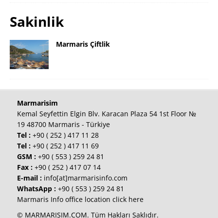
Sakinlik
Marmaris Çiftlik
Marmarisim
Kemal Seyfettin Elgin Blv. Karacan Plaza 54 1st Floor №
19 48700 Marmaris - Türkiye
Tel :
+90 ( 252 ) 417 11 28
Tel :
+90 ( 252 ) 417 11 69
GSM :
+90 ( 553 ) 259 24 81
Fax :
+90 ( 252 ) 417 07 14
E-mail :
info[at]marmarisinfo.com
WhatsApp :
+90 ( 553 ) 259 24 81
Marmaris Info office location click here
© MARMARISIM.COM. Tüm Hakları Saklıdır.