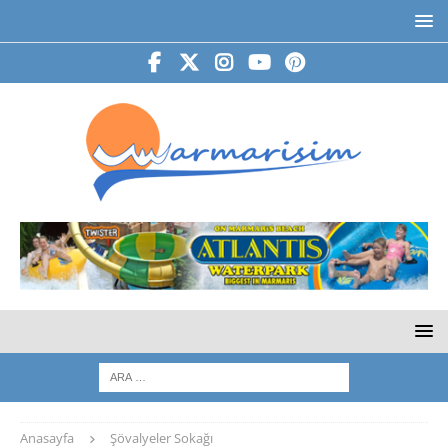
Anasayfa
Şövalyeler Sokağı