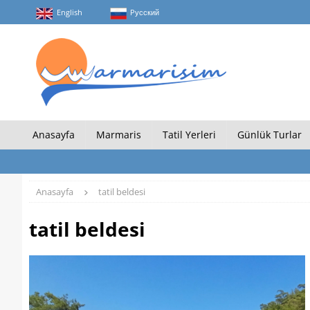
English
Pусский
Anasayfa
Marmaris
Tatil Yerleri
Günlük Turlar
Anasayfa
tatil beldesi
tatil beldesi