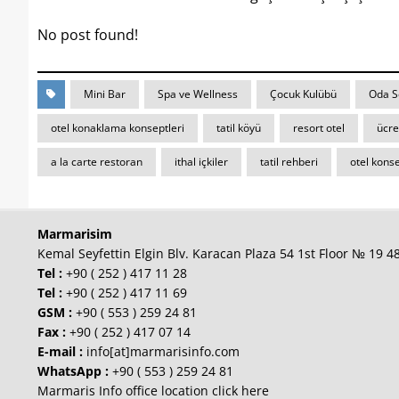
No post found!
Mini Bar
Spa ve Wellness
Çocuk Kulübü
Oda S
otel konaklama konseptleri
tatil köyü
resort otel
ücre
a la carte restoran
ithal içkiler
tatil rehberi
otel konse
Marmarisim
Kemal Seyfettin Elgin Blv. Karacan Plaza 54 1st Floor № 19 
Tel :
+90 ( 252 ) 417 11 28
Tel :
+90 ( 252 ) 417 11 69
GSM :
+90 ( 553 ) 259 24 81
Fax :
+90 ( 252 ) 417 07 14
E-mail :
info[at]marmarisinfo.com
WhatsApp :
+90 ( 553 ) 259 24 81
Marmaris Info office location click here