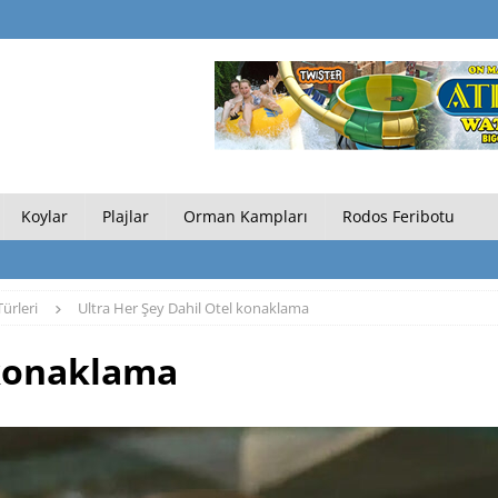
Koylar
Plajlar
Orman Kampları
Rodos Feribotu
ürleri
Ultra Her Şey Dahil Otel konaklama
 konaklama