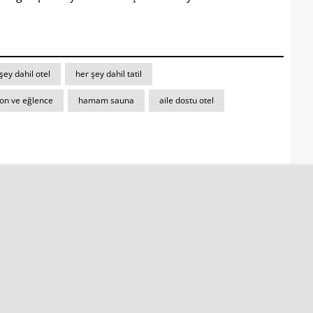
şey dahil otel
her şey dahil tatil
on ve eğlence
hamam sauna
aile dostu otel