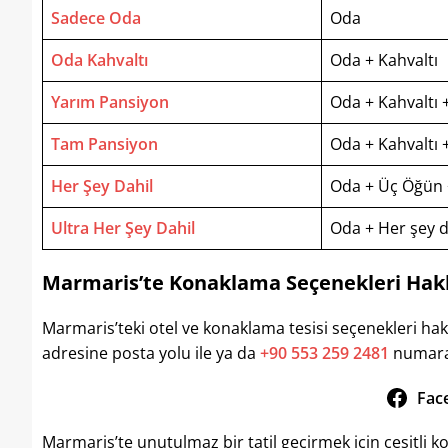
Sadece Oda
Oda
Oda Kahvaltı
Oda + Kahvaltı
Yarım Pansiyon
Oda + Kahvaltı
Tam Pansiyon
Oda + Kahvaltı
Her Şey Dahil
Oda + Üç Öğün + 
Ultra Her Şey Dahil
Oda + Her şey d
Marmaris’te Konaklama Seçenekleri Hakk
Marmaris’teki otel ve konaklama tesisi seçenekleri ha
adresine posta yolu ile ya da
+90 553 259 2481
numaral
Fac
Marmaris’te unutulmaz bir tatil geçirmek için çeşitli kona