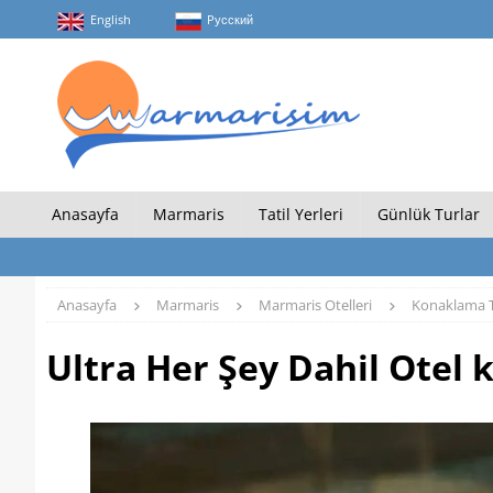
English
Pусский
Anasayfa
Marmaris
Tatil Yerleri
Günlük Turlar
Anasayfa
Marmaris
Marmaris Otelleri
Konaklama T
Ultra Her Şey Dahil Otel