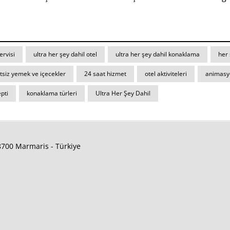
ervisi
ultra her şey dahil otel
ultra her şey dahil konaklama
her 
tsiz yemek ve içecekler
24 saat hizmet
otel aktiviteleri
animasy
pti
konaklama türleri
Ultra Her Şey Dahil
48700 Marmaris - Türkiye