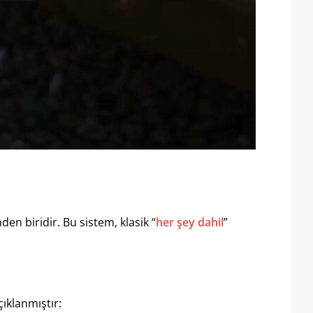
en biridir. Bu sistem, klasik “
her şey dahil
”
çıklanmıştır: