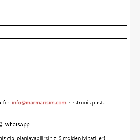
lütfen
info@marmarisim.com
elektronik posta
WhatsApp
 gibi planlayabilirsiniz. Şimdiden iyi tatiller!